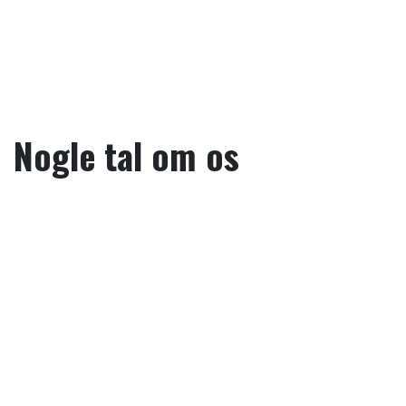
Nogle tal om os
1953
Fannikkes rødder på Bornholm