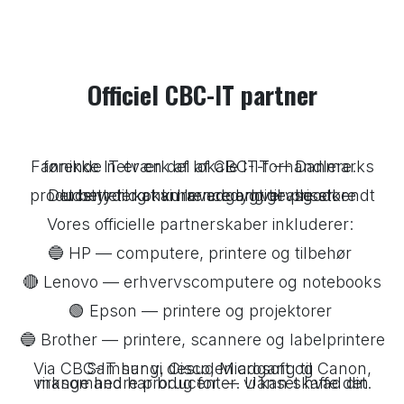
Officiel CBC-IT partner
Fannikke IT er en del af CBC-IT — Danmarks førende netværk af lokale IT-forhandlere.
Det betyder at vi har adgang til alle store producenter og kan levere erhvervsgodkendt udstyr til konkurrencedygtige priser.
Vores officielle partnerskaber inkluderer:
🔵 HP — computere, printere og tilbehør
🔴 Lenovo — erhvervscomputere og notebooks
🟢 Epson — printere og projektorer
🔵 Brother — printere, scannere og labelprintere
Via CBC-IT har vi desuden adgang til Canon, Samsung, Cisco, Microsoft og
mange andre producenter. Uanset hvad din virksomhed har brug for — vi kan skaffe det.