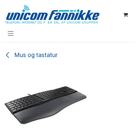
Skip to Content
Mus og tastatur