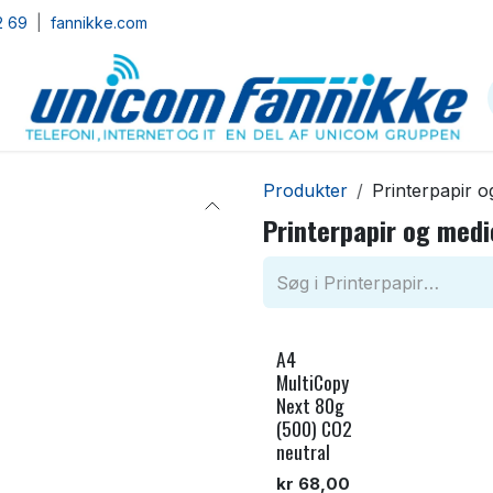
2 69
|
fannikke.com
akt os
Om Os
Produkter
Printerpapir o
Printerpapir og medi
A4
Co2 Neutral
MultiCopy
Next 80g
(500) CO2
neutral
kr
68,00