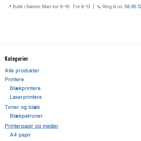
Skip to Content
📍 Butik i Rønne: Man–tor 8–16 · Fre 8–13 | 📞 Ring til os:
56 95 1
Startside
Shop
Serviceydelser
Priser
Aftale
Kont
Kategorier
Alle produkter
Printere
Blækprintere
Laserprintere
Toner og blæk
Blækpatroner
Printerpapir og medier
A4 papir